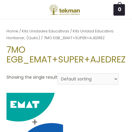
Skip
0
to
Main
content
Menu
Home
/
Kits Unidades Educativas
/
Kits Unidad Educativa
Hontanar, (Quito)
/ 7MO EGB_EMAT+SUPER+AJEDREZ
7MO
EGB_EMAT+SUPER+AJEDREZ
Showing the single result